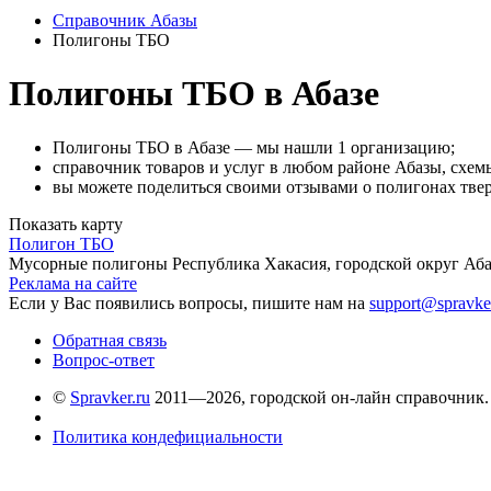
Справочник Абазы
Полигоны ТБО
Полигоны ТБО в Абазе
Полигоны ТБО в Абазе — мы нашли 1 организацию;
справочник товаров и услуг в любом районе Абазы, схем
вы можете поделиться своими отзывами о полигонах тве
Показать карту
Полигон ТБО
Мусорные полигоны
Республика Хакасия, городской округ Аба
Реклама на сайте
Если у Вас появились вопросы, пишите нам на
support@spravke
Обратная связь
Вопрос-ответ
©
Spravker.ru
2011—2026, городской он-лайн справочник.
Политика кондефициальности