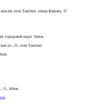
акасия, село Таштып, улица Кирова, 1Г
я, городской округ Абаза
кая ул., 21, село Таштып
база
, 11, Абаза
r.ru