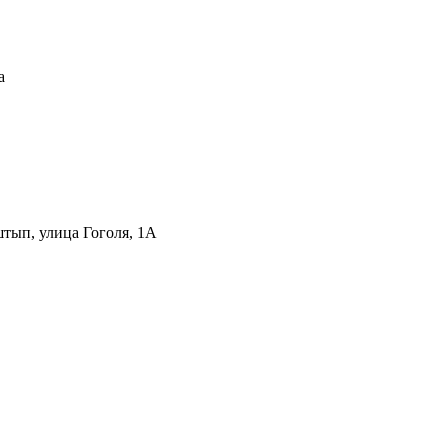
а
штып, улица Гоголя, 1А