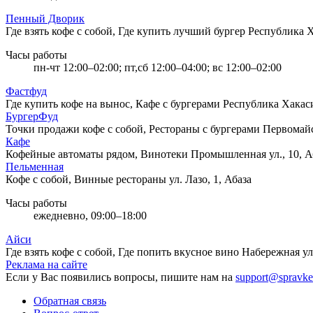
Пенный Дворик
Где взять кофе с собой, Где купить лучший бургер
Республика Х
Часы работы
пн-чт 12:00–02:00; пт,сб 12:00–04:00; вс 12:00–02:00
Фастфуд
Где купить кофе на вынос, Кафе с бургерами
Республика Хакаси
БургерФуд
Точки продажи кофе с собой, Рестораны с бургерами
Первомайс
Кафе
Кофейные автоматы рядом, Винотеки
Промышленная ул., 10, А
Пельменная
Кофе с собой, Винные рестораны
ул. Лазо, 1, Абаза
Часы работы
ежедневно, 09:00–18:00
Айси
Где взять кофе с собой, Где попить вкусное вино
Набережная ул.
Реклама на сайте
Если у Вас появились вопросы, пишите нам на
support@spravke
Обратная связь