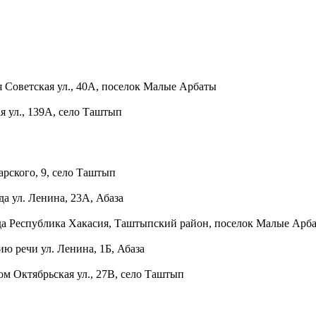
я
Советская ул., 40А, поселок Малые Арбаты
я ул., 139А, село Таштып
арского, 9, село Таштып
ида
ул. Ленина, 23А, Абаза
да
Республика Хакасия, Таштыпский район, поселок Малые Арб
тию речи
ул. Ленина, 1Б, Абаза
ком
Октябрьская ул., 27В, село Таштып